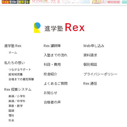
進学塾 Rex
Rex 講師陣
Web申し込み
ホーム
入塾までの流れ
資料請求
私たちの想い
科目・費用
個別相談
つながるサポート
校舎紹介
プライバシーポリシー
超地域密着
合格までの最短距離
よくあるご質問
Rex 通信
Rex 授業システム
お知らせ
英語／小学生
英語／中学生
合格者の声
算数・数学
国語
理科
社会