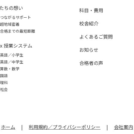
たちの想い
科目・費用
つながるサポート
校舎紹介
超地域密着
合格までの最短距離
よくあるご質問
ex 授業システム
お知らせ
英語／小学生
英語／中学生
合格者の声
算数・数学
国語
理科
社会
ホーム
|
利用規約／プライバシーポリシー
|
会社案内