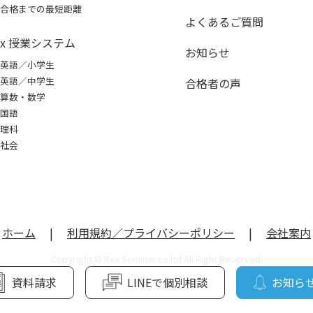
合格までの最短距離
よくあるご質問
ex 授業システム
お知らせ
英語／小学生
英語／中学生
合格者の声
算数・数学
国語
理科
社会
ホーム
|
利用規約／プライバシーポリシー
|
会社案内
Copyright © Rex Seminar co.ltd All Right Reserved.
資料請求
LINEで個別相談
お知ら