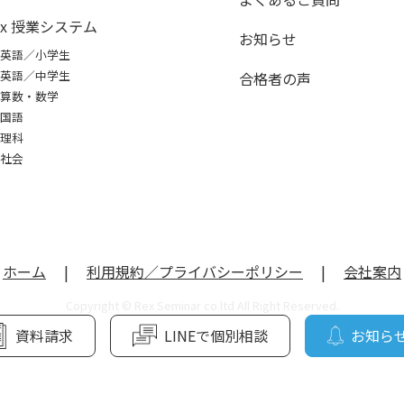
ex 授業システム
お知らせ
英語／小学生
英語／中学生
合格者の声
算数・数学
国語
理科
社会
ホーム
|
利用規約／プライバシーポリシー
|
会社案内
Copyright © Rex Seminar co.ltd All Right Reserved.
資料請求
LINEで個別相談
お知ら