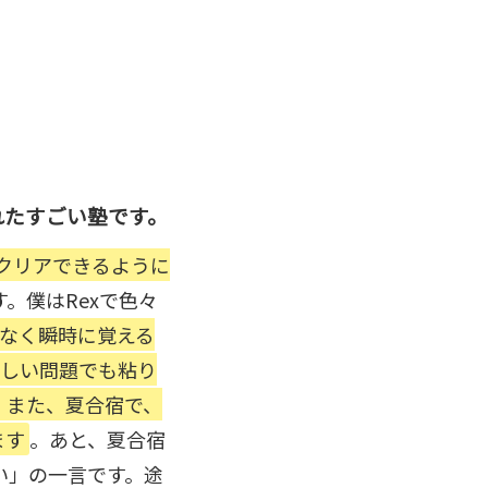
れたすごい塾です。
クリアできるように
。僕はRexで色々
はなく瞬時に覚える
難しい問題でも粘り
。また、夏合宿で、
ます
。あと、夏合宿
い」の一言です。途