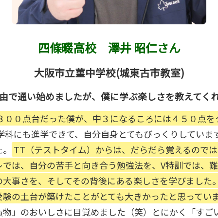
四條畷高校
澤井 昭仁さん
大阪市立菫中学校(城東古市教室)
由で通い始めましたが、僕に学ぶ楽しさを教えてく
３００点台だった僕が、中３になるころには４５０点を
学科にも進学できて、自分自身とてもびっくりしています
た。
TT（テストタイム）からは、だらだら覚えるので
レでは、自分の苦手と向き合う勉強法を、V特訓では、
の大事さを、そしてその背後にある楽しさを学びました
受験の土台が築けたことがとても大きかったと思ってい
漬物」のおいしさに目覚めました（笑）とにかく「すご