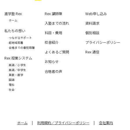
進学塾 Rex
Rex 講師陣
Web申し込み
ホーム
入塾までの流れ
資料請求
私たちの想い
科目・費用
個別相談
つながるサポート
校舎紹介
プライバシーポリシー
超地域密着
合格までの最短距離
よくあるご質問
Rex 通信
Rex 授業システム
お知らせ
英語／小学生
英語／中学生
合格者の声
算数・数学
国語
理科
社会
ホーム
|
利用規約／プライバシーポリシー
|
会社案内